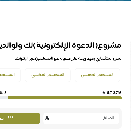
مشروع( الدعوة الإلكترونية )لك ولوالد
مبنى استثماري يعود ريعه على دعوة غير المسلمين عبر الإنترنت.
الســـهم الذهـــبي
السهــــم الفضــــي
الســــهم 
%48
5,743,768
اضا