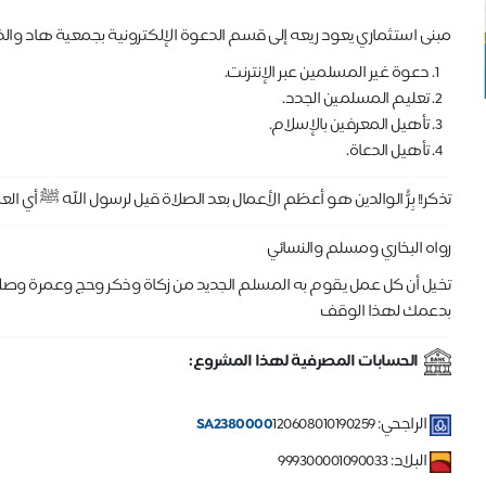
مبنى استثماري يعود ريعه إلى قسم الدعوة الإلكترونية بجمعية هاد والذ
دعوة غير المسلمين عبر الإنترنت.
تعليم المسلمين الجدد.
تأهيل المعرفين بالإسلام.
تأهيل الدعاة.
تذكر!! بِرُّ الوالدين هو أعظم الأعمال بعد الصلاة قيل لرسول الله ﷺ أي العمل أحب 
رواه البخاري ومسلم والنسائي
تخيل أن كل عمل يقوم به المسلم الجديد من زكاة وذكر وحج وعمرة وصلا
بدعمك لهذا الوقف
الحسابات المصرفية لهذا المشروع:
الراجحي:
120608010190259
SA2380000
البلاد: 999300001090033