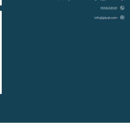
0553632020
info@jalyat.com
المملكة العربية السعودية - القصيم - عنيزة