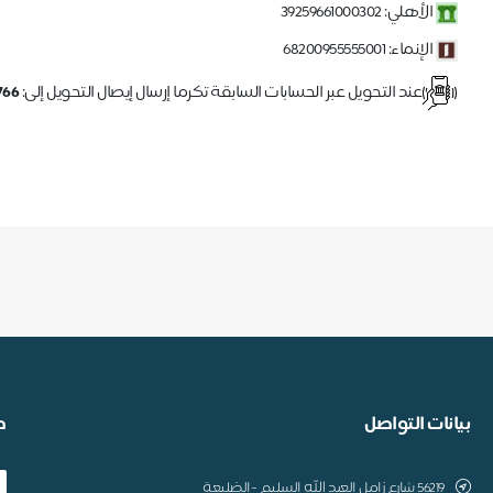
الأهلي: 39259661000302
الإنماء: 68200955555001
عند التحويل عبر الحسابات السابقة تكرما إرسال إيصال التحويل إلى:
766
بيانات التواصل
ط
56219 شارع زامل العبد الله السليم -الضليعة