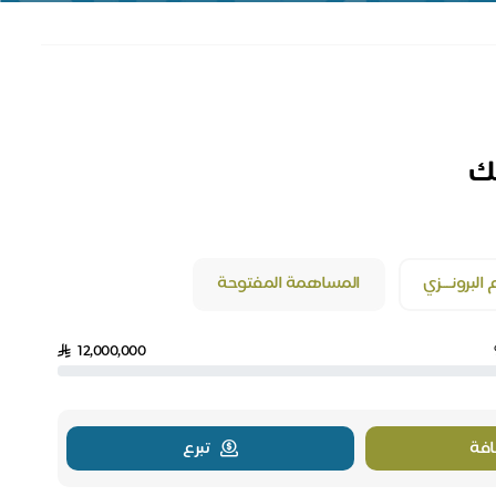
يك
البرونــــزي
المساهمة المفتوحة
12,000,000
فة
تبرع