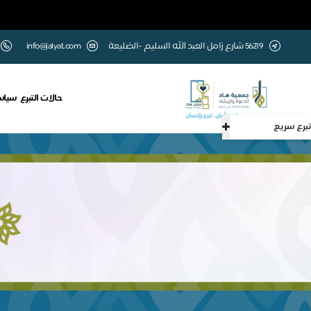
56219 شارع زامل العبد الله السليم -الضليعة
info@jalyat.com
حالات التبرع
سياس
تبرع سريع