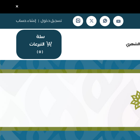
×
تسجيل دخول
|
إنشاء حساب
سلة
التبرعات
الشهري
)
0
(