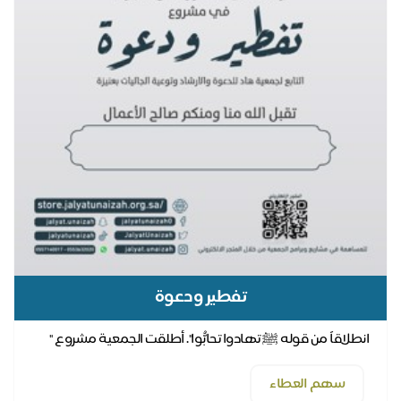
تفطير ودعوة
انطلاقاً من قوله ﷺ تهادوا تحابُّوا". أطلقت الجمعية مشروع "
تفطير ودعوة " وهو عبارة عن إهداء "كفالة ...
سهم العطاء