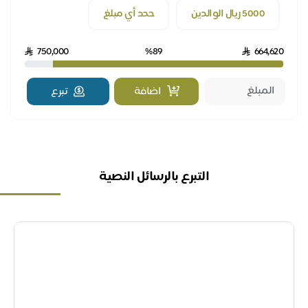
5000 ريال الوالدين
حدد أي مبلغ
750,000
%89
664,620
اضافة
تبرع
التبرع بالرسائل النصية