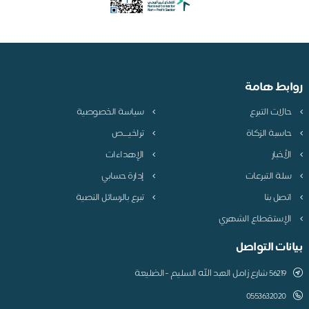
ابط هامة
الات التبرع
سياسة الخصوصية
اسبة الزكاة
تراخيـــص
لأخبار
الإهداءات
لة التبرعات
إدارة حسابي
تصل بنا
تبرع بالرسائل النصية
لإستقطاع الشهري
نات التواصل
56219 شارع زامل العبد الله السليم -الضليعة
0553632020