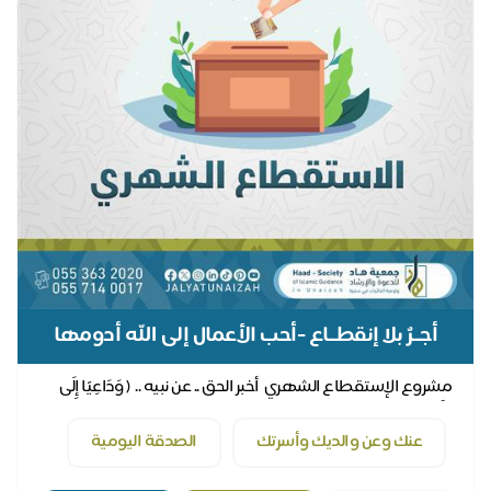
أجــرٌ بلا إنقطــاع -أحب الأعمال إلى الله أدومها
وإن قل -
مشروع الإستقطاع الشهري أخبر الحق .. عن نبيه .. ( وَدَاعِيًا إِلَى
اللَّهِ بِإِذْنِهِ وَسِرَاجً...
عنك وعن والديك وأسرتك
الصدقة اليومية