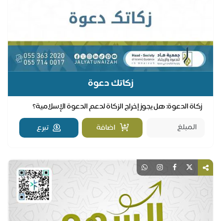
زكاتك دعوة
زكاة الدعوة: هل يجوز إخراج الزكاة لدعم الدعوة الإسلامية؟
يتساءل كثير من المسلمين: **هل يجوز إخراج...
اضافة
تبرع