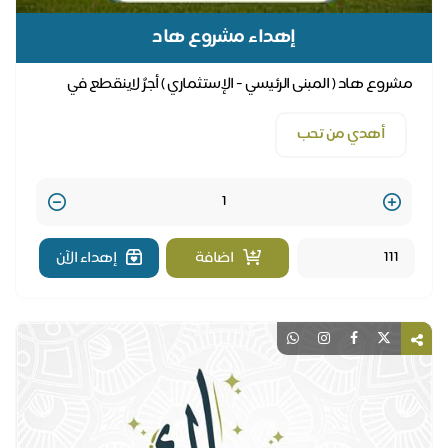
إهداء مشروع هاد
مشروع هاد ( المبنى الرئيسي - الإستثماري ) أجرٌ لاينقطع في
الحياة وبعد الممات
أهدي من تحب
Quantity
اضافة
إهداء الآن