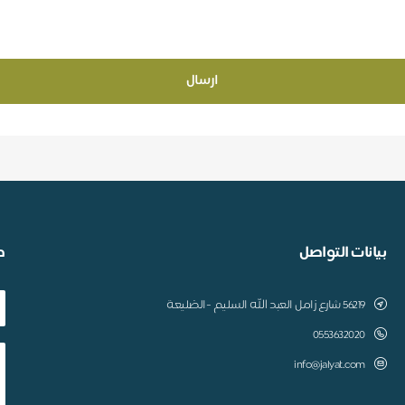
ارسال
بيانات التواصل
ط
56219 شارع زامل العبد الله السليم -الضليعة
0553632020
info@jalyat.com