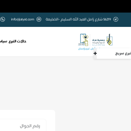
56219 شارع زامل العبد الله السليم -الضليعة
info@jalyat.com
حالات التبرع
سياس
تبرع سريع