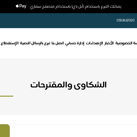
يمكنك التبرع باستخدام (أبل باي) باستخدام متصفح سفاري
0553632020
ة الخصوصية
الأخبار
الإهداءات
إدارة حسابي
اتصل بنا
تبرع بالرسائل النصية
الإستقطاع 
الشكاوى والمقترحات