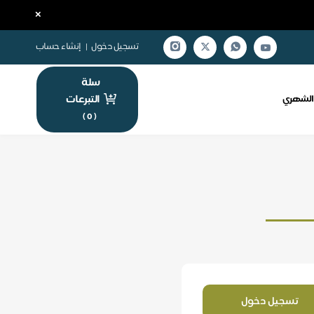
×
تسجيل دخول
|
إنشاء حساب
سلة
التبرعات
الشهري
)
0
(
تسجيل دخول