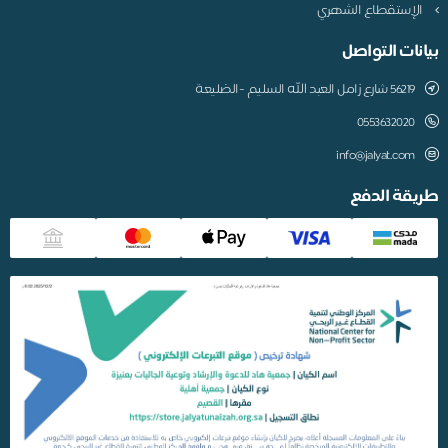
الإستقطاع الشهري
بيانات التواصل
56219 شارع زامل العبد الله السليم -الضليعة
0553632020
info@jalyat.com
طريقة الدفع